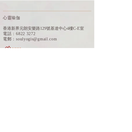
心靈瑜伽
香港新界元朗安樂路129號基達中心4樓C-E室
電話：6822 3272
電郵：
soulyogis@gmail.com
ID 322212
訂閱