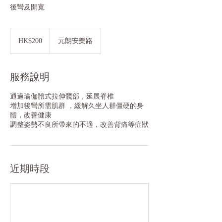
後彎及開寬
200
港
HK$200
元朗安樂路
元
服務說明
通過瑜伽體式拉伸髖部，延展脊椎
增加後彎所需肌群 ，緩解久坐人群僵硬的身
體，改善健康
調整姿勢不良所帶來的不適，改善背痛等症狀
近期時段