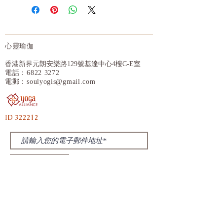
力，
add more information about your
忧。
不論初學者，進階練習者，男性女性甚
shipping methods, packaging and cost.
至小孩都適合使用
Providing straightforward information
更適用各種瑜伽，以及各種高汗量運動
about your shipping policy is a great way
輔助使用
to build trust and reassure your customers
心靈瑜伽
that they can buy from you with
香港新界元朗安樂路129號基達中心4樓C-E室
confidence.
電話：6822 3272
電郵：
soulyogis@gmail.com
ID 322212
訂閱