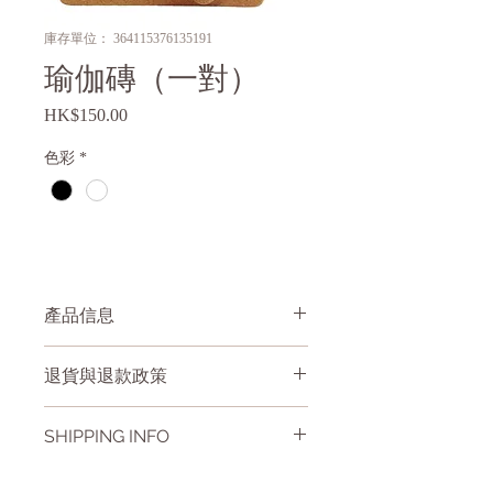
庫存單位： 364115376135191
瑜伽磚（一對）
HK$150.00
價
格
色彩
*
產品信息
瑜珈磚是在瑜珈練習中必備的練習輔
退貨與退款政策
具，
主要用作穩固身體姿勢，動作持衡，保
此处是退货与退款政策。此处适合向客
持姿態
SHIPPING INFO
户说明如何处理不满意的产品。退款或
退换政策应力求简单明了，这样才能建
除輔助練習外，亦舒緩膝蓋過度的壓
I'm a shipping policy. I'm a great place to
立起信任关系，使客户不再有后顾之